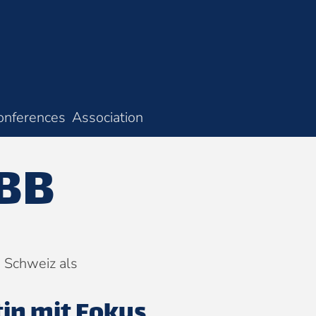
onferences
Association
SBB
 Schweiz als
in mit Fokus