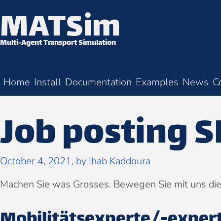
MATSim
Skip to content
Multi-Agent Transport Simulation
Home
Install
Documentation
Examples
News
C
Job posting 
October 4, 2021
, by
Ihab Kaddoura
Machen Sie was Grosses. Bewegen Sie mit uns die
Mobilitätsexperte/-expert